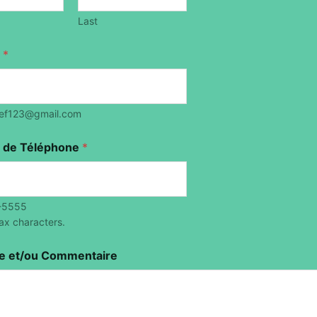
Last
l
*
def123@gmail.com
 de Téléphone
*
-5555
ax characters.
 et/ou Commentaire