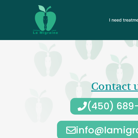
I need treatme
Contact 
(450) 689
info@lamigr