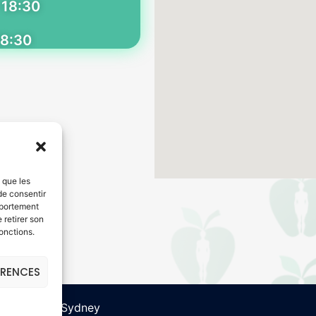
 18:30
18:30
s que les
de consentir
mportement
 retirer son
onctions.
ÉRENCES
 powered by
Sydney