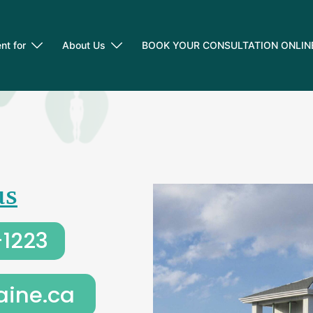
nt for
About Us
BOOK YOUR CONSULTATION ONLIN
us
-1223
aine.ca