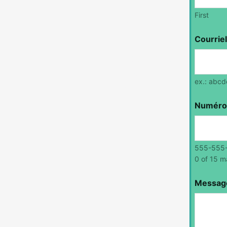
First
Courrie
ex.: abc
Numéro
555-555
0 of 15 m
Message