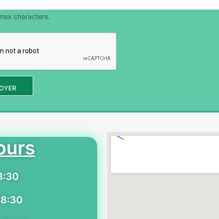
max characters.
OYER
ours
8:30
18:30