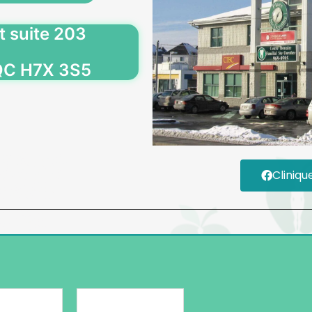
 suite 203
 QC H7X 3S5
Cliniqu