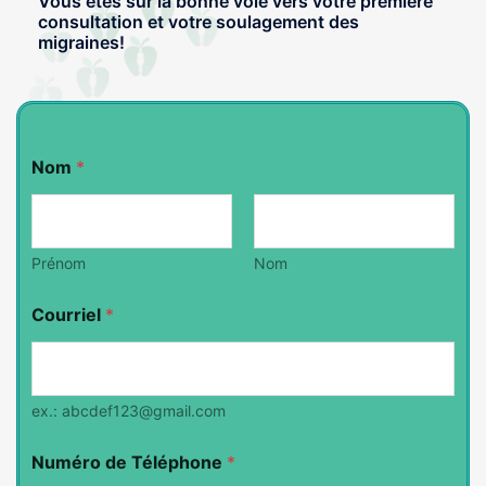
Vous êtes sur la bonne voie vers votre première
consultation et votre soulagement des
migraines!
Nom
*
Prénom
Nom
Courriel
*
ex.: abcdef123@gmail.com
Numéro de Téléphone
*