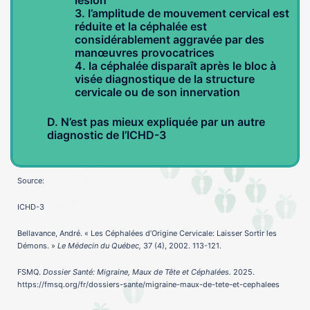
lésion
3. l’amplitude de mouvement cervical est
réduite et la céphalée est
considérablement aggravée par des
manœuvres provocatrices
4. la céphalée disparaît après le bloc à
visée diagnostique de la structure
cervicale ou de son innervation
D. N’est pas mieux expliquée par un autre
diagnostic de l’ICHD-3
Source:
ICHD-3
Bellavance, André. « Les Céphalées d’Origine Cervicale: Laisser Sortir les
Démons. »
Le Médecin du Québec,
37 (4), 2002. 113-121.
FSMQ.
Dossier Santé: Migraine, Maux de Tête et Céphalées.
2025.
https://fmsq.org/fr/dossiers-sante/migraine-maux-de-tete-et-cephalees